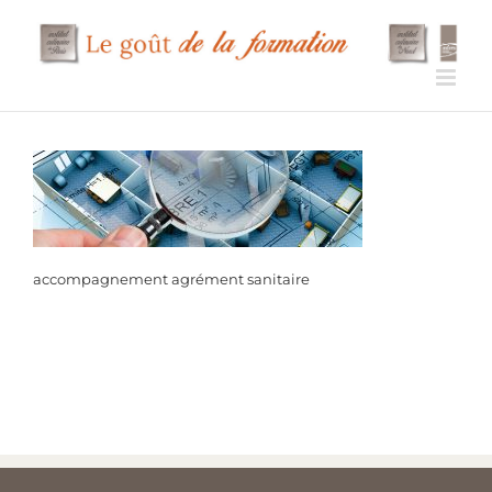
Passer
au
contenu
accompagnement agrément sanitaire