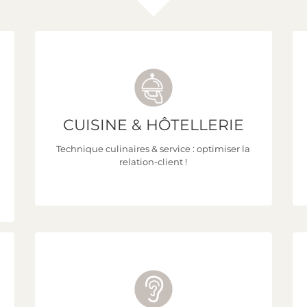
CUISINE & HÔTELLERIE
Découvrez toutes nos formations !
Technique culinaires & service : optimiser la
relation-client !
CLIQUEZ ICI