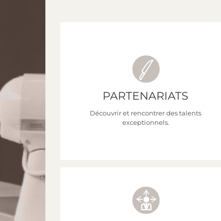
PARTENARIATS
Découvrez nos partenaires pour des
ateliers !
Découvrir et rencontrer des talents
exceptionnels.
CLIQUEZ ICI