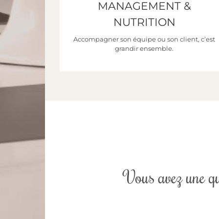
MANAGEMENT &
Découvrez toutes nos formations !
NUTRITION
Accompagner son équipe ou son client, c’est
grandir ensemble.
CLIQUEZ ICI
Vous avez une qu