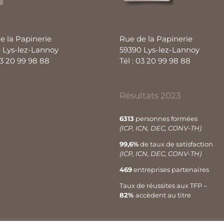
e la Papinerie
Rue de la Papinerie
 Lys-lez-Lannoy
59390 Lys-lez-Lannoy
03 20 99 98 88
Tél : 03 20 99 98 88
Résultats 2023
6313
personnes formées
(ICP, ICN, DEC, CONV-TH)
99,6%
de taux de satisfaction
(ICP, ICN, DEC, CONV-TH)
469
entreprises partenaires
Taux de réussites aux TFP –
82%
accèdent au titre