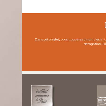
Dans cet onglet, vous trouverez ci-joint les in
dérogation, Di