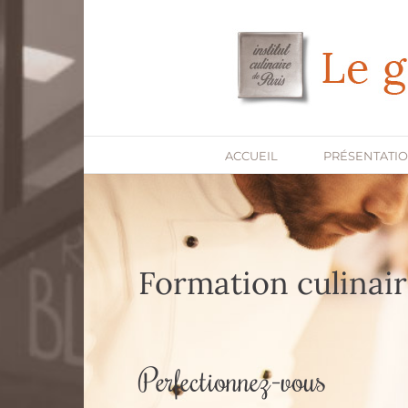
Passer
au
contenu
ACCUEIL
PRÉSENTATI
Formation culinair
Perfectionnez-vous