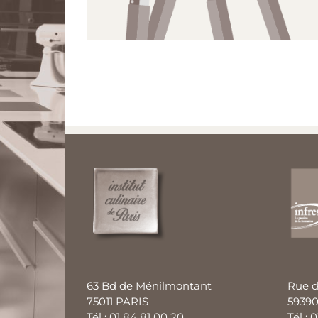
63 Bd de Ménilmontant
Rue d
75011 PARIS
59390
Tél : 01 84 81 00 20
Tél : 