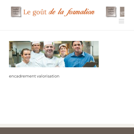
Passer
au
contenu
encadrement valorisation