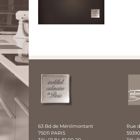
63 Bd de Ménilmontant
Rue d
75011 PARIS
59390
Tél : 01 84 81 00 20
Tél : 